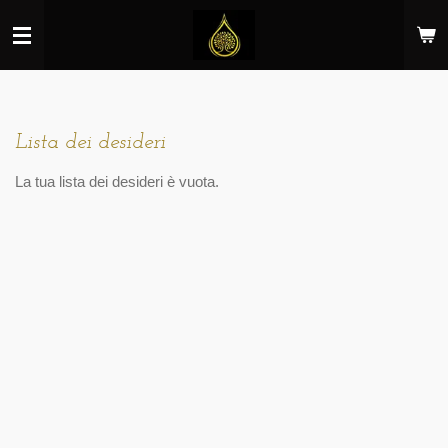
Vai
al
contenuto
principale
Lista dei desideri
La tua lista dei desideri è vuota.